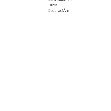
Otros
DecoraciÃ³n