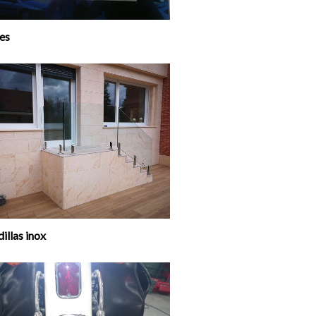
es
illas inox