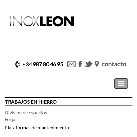
contacto
+34
987 80 46 95
Toggle
navigat
TRABAJOS EN HIERRO
Division de espacios
Forja
Plataformas de mantenimiento